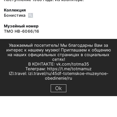
Коллекция
Бонистика
Музейный номер
ТМО НВ-6066/16
Уважаемый посетитель! Мы благодарны Вам за
интерес к нашему музею! Приглашаем к общению
на наших официальных страницах в социальных
сетях!
В КОНТАКТЕ: vk.com/totma35
Телеграм: https://t.me/totmamuz
IZI.travel: izi.travel/ru/45df-totemskoe-muzeynoe-
obedinenie/ru
Ok
© 2019 МБУК "Тотемское музейное объединение"
Все права защищены.
Условия использования материалов сайта