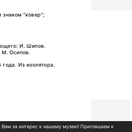
 знаком "ковер";
ющего: И. Шипов.
 М. Осипов.
 года. Из изолятора.
 Вам за интерес к нашему музею! Приглашаем к