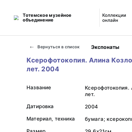
Тотемское музейное
Коллекции
объединение
онлайн
Экспонаты
Вернуться в список
Ксерофотокопия. Алина Козло
лет. 2004
Название
Ксерофотокопия. 
лет.
Датировка
2004
Материал, техника
бумага; ксероко
Размер
29,6х21см.