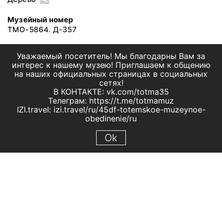
Музейный номер
ТМО-5864. Д-357
Уважаемый посетитель! Мы благодарны Вам за
интерес к нашему музею! Приглашаем к общению
на наших официальных страницах в социальных
сетях!
В КОНТАКТЕ: vk.com/totma35
Телеграм: https://t.me/totmamuz
IZI.travel: izi.travel/ru/45df-totemskoe-muzeynoe-
obedinenie/ru
Ok
© 2019 МБУК "Тотемское музейное объединение"
Все права защищены.
Условия использования материалов сайта
Отправить сообщение
Сообщение об ошибке
Перейти на сайт музея