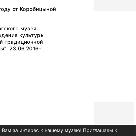
году от Коробицыной
гского музея.
дение культуры
ей традиционной
ы". 23.06.2016-
 Вам за интерес к нашему музею! Приглашаем к