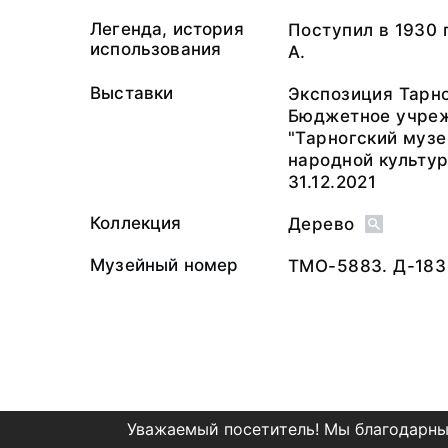
Легенда, история
Поступил в 1930 
использования
А.
Выставки
Экспозиция Тарно
Бюджетное учреж
"Тарногский муз
народной культур
31.12.2021
Коллекция
Дерево
Музейный номер
ТМО-5883. Д-183
Уважаемый посетитель! Мы благодарны