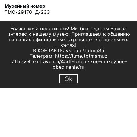
Музейный номер
ТМО-29170. Д-233
Уважаемый посетитель! Мы благодарны Вам за
интерес к нашему музею! Приглашаем к общению
на наших официальных страницах в социальных
сетях!
В КОНТАКТЕ: vk.com/totma35
Телеграм: https://t.me/totmamuz
IZI.travel: izi.travel/ru/45df-totemskoe-muzeynoe-
obedinenie/ru
Ok
© 2019 МБУК "Тотемское музейное объединение"
Все права защищены.
Условия использования материалов сайта
Отправить сообщение
Сообщение об ошибке
Перейти на сайт музея