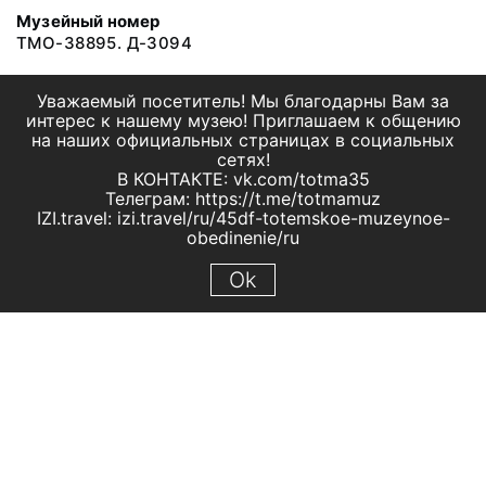
Музейный номер
ТМО-38895. Д-3094
Уважаемый посетитель! Мы благодарны Вам за
интерес к нашему музею! Приглашаем к общению
на наших официальных страницах в социальных
сетях!
В КОНТАКТЕ: vk.com/totma35
Телеграм: https://t.me/totmamuz
IZI.travel: izi.travel/ru/45df-totemskoe-muzeynoe-
obedinenie/ru
Ok
© 2019 МБУК "Тотемское музейное объединение"
Все права защищены.
Условия использования материалов сайта
Отправить сообщение
Сообщение об ошибке
Перейти на сайт музея