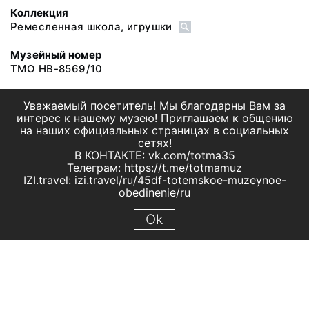
Коллекция
Ремесленная школа, игрушки
Музейный номер
ТМО НВ-8569/10
Уважаемый посетитель! Мы благодарны Вам за
интерес к нашему музею! Приглашаем к общению
на наших официальных страницах в социальных
сетях!
В КОНТАКТЕ: vk.com/totma35
Телеграм: https://t.me/totmamuz
IZI.travel: izi.travel/ru/45df-totemskoe-muzeynoe-
obedinenie/ru
Ok
© 2019 МБУК "Тотемское музейное объединение"
Все права защищены.
Условия использования материалов сайта
Отправить сообщение