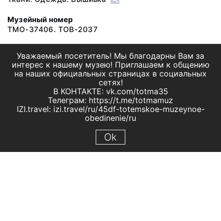
Музейный номер
ТМО-37406. ТОВ-2037
Уважаемый посетитель! Мы благодарны Вам за
интерес к нашему музею! Приглашаем к общению
на наших официальных страницах в социальных
сетях!
В КОНТАКТЕ: vk.com/totma35
Телеграм: https://t.me/totmamuz
IZI.travel: izi.travel/ru/45df-totemskoe-muzeynoe-
obedinenie/ru
Ok
© 2019 МБУК "Тотемское музейное объединение"
Все права защищены.
Условия использования материалов сайта
Отправить сообщение
Сообщение об ошибке
Перейти на сайт музея