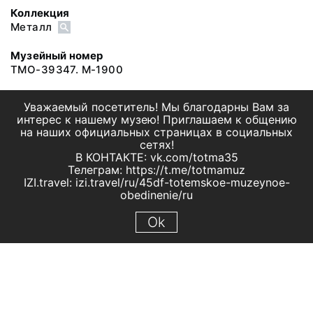
Коллекция
Металл
Музейный номер
ТМО-39347. М-1900
Уважаемый посетитель! Мы благодарны Вам за
интерес к нашему музею! Приглашаем к общению
на наших официальных страницах в социальных
сетях!
В КОНТАКТЕ: vk.com/totma35
Телеграм: https://t.me/totmamuz
IZI.travel: izi.travel/ru/45df-totemskoe-muzeynoe-
obedinenie/ru
Ok
© 2019 МБУК "Тотемское музейное объединение"
Все права защищены.
Условия использования материалов сайта
Отправить сообщение