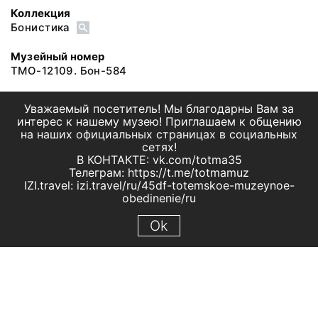
Коллекция
Бонистика
Музейный номер
ТМО-12109. Бон-584
Уважаемый посетитель! Мы благодарны Вам за
интерес к нашему музею! Приглашаем к общению
на наших официальных страницах в социальных
сетях!
В КОНТАКТЕ: vk.com/totma35
Телеграм: https://t.me/totmamuz
IZI.travel: izi.travel/ru/45df-totemskoe-muzeynoe-
obedinenie/ru
Ok
© 2019 МБУК "Тотемское музейное объединение"
Все права защищены.
Условия использования материалов сайта
Отправить сообщение