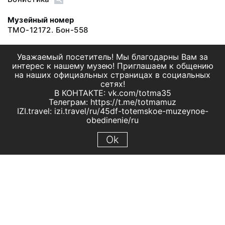
Музейный номер
ТМО-12172. Бон-558
Уважаемый посетитель! Мы благодарны Вам за
интерес к нашему музею! Приглашаем к общению
на наших официальных страницах в социальных
сетях!
В КОНТАКТЕ: vk.com/totma35
Телеграм: https://t.me/totmamuz
IZI.travel: izi.travel/ru/45df-totemskoe-muzeynoe-
obedinenie/ru
Ok
© 2019 МБУК "Тотемское музейное объединение"
Все права защищены.
Условия использования материалов сайта
Отправить сообщение
Сообщение об ошибке
Перейти на сайт музея