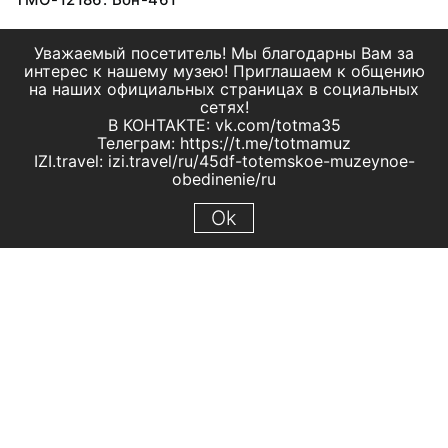
Уважаемый посетитель! Мы благодарны Вам за
интерес к нашему музею! Приглашаем к общению
на наших официальных страницах в социальных
сетях!
В КОНТАКТЕ: vk.com/totma35
Телеграм: https://t.me/totmamuz
IZI.travel: izi.travel/ru/45df-totemskoe-muzeynoe-
obedinenie/ru
Ok
© 2019 МБУК "Тотемское музейное объединение"
Все права защищены.
Условия использования материалов сайта
Отправить сообщение
Сообщение об ошибке
Перейти на сайт музея