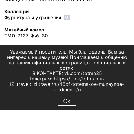
Коллекция
Фурнитура и украшения
Музейный номер
ТМО-7137. ФиУ-30
Уважаемый посетитель! Мы благодарны Вам за
интерес к нашему музею! Приглашаем к общению
на наших официальных страницах в социальных
сетях!
В КОНТАКТЕ: vk.com/totma35
Телеграм: https://t.me/totmamuz
IZI.travel: izi.travel/ru/45df-totemskoe-muzeynoe-
obedinenie/ru
Ok
© 2019 МБУК "Тотемское музейное объединение"
Все права защищены.
Условия использования материалов сайта