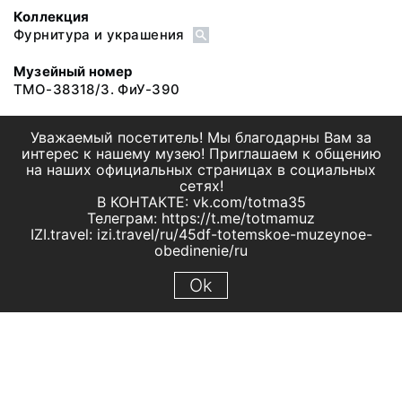
Коллекция
Фурнитура и украшения
Музейный номер
ТМО-38318/3. ФиУ-390
Уважаемый посетитель! Мы благодарны Вам за
интерес к нашему музею! Приглашаем к общению
на наших официальных страницах в социальных
сетях!
В КОНТАКТЕ: vk.com/totma35
Телеграм: https://t.me/totmamuz
IZI.travel: izi.travel/ru/45df-totemskoe-muzeynoe-
obedinenie/ru
Ok
© 2019 МБУК "Тотемское музейное объединение"
Все права защищены.
Условия использования материалов сайта
Отправить сообщение