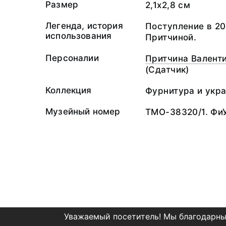
Размер
2,1х2,8 см
Легенда, история
Поступление в 20
использования
Притчиной.
Персоналии
Притчина Валент
(Сдатчик)
Коллекция
Фурнитура и укр
Музейный номер
ТМО-38320/1. Фи
Уважаемый посетитель! Мы благодарны