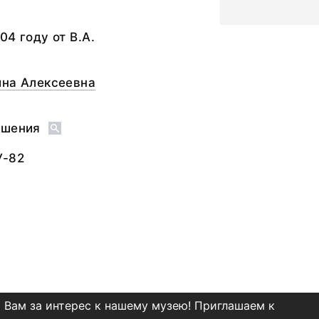
04 году от В.А.
ина Алексеевна
ашения
У-82
 Вам за интерес к нашему музею! Приглашаем к