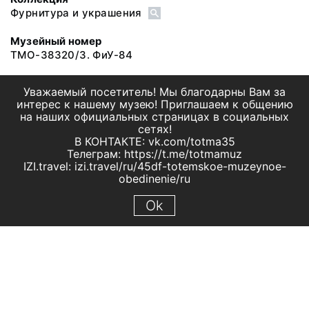
Фурнитура и украшения
Музейный номер
ТМО-38320/3. ФиУ-84
Уважаемый посетитель! Мы благодарны Вам за
интерес к нашему музею! Приглашаем к общению
на наших официальных страницах в социальных
сетях!
В КОНТАКТЕ: vk.com/totma35
Телеграм: https://t.me/totmamuz
IZI.travel: izi.travel/ru/45df-totemskoe-muzeynoe-
obedinenie/ru
Ok
© 2019 МБУК "Тотемское музейное объединение"
Все права защищены.
Условия использования материалов сайта
Отправить сообщение
Сообщение об ошибке