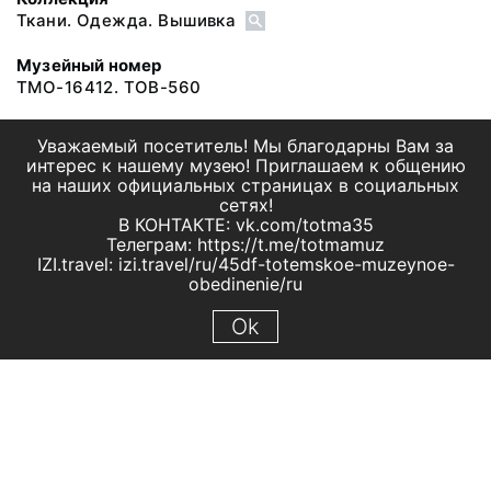
Ткани. Одежда. Вышивка
Музейный номер
ТМО-16412. ТОВ-560
Уважаемый посетитель! Мы благодарны Вам за
интерес к нашему музею! Приглашаем к общению
на наших официальных страницах в социальных
сетях!
В КОНТАКТЕ: vk.com/totma35
Телеграм: https://t.me/totmamuz
IZI.travel: izi.travel/ru/45df-totemskoe-muzeynoe-
obedinenie/ru
Ok
© 2019 МБУК "Тотемское музейное объединение"
Все права защищены.
Условия использования материалов сайта
Отправить сообщение
Сообщение об ошибке