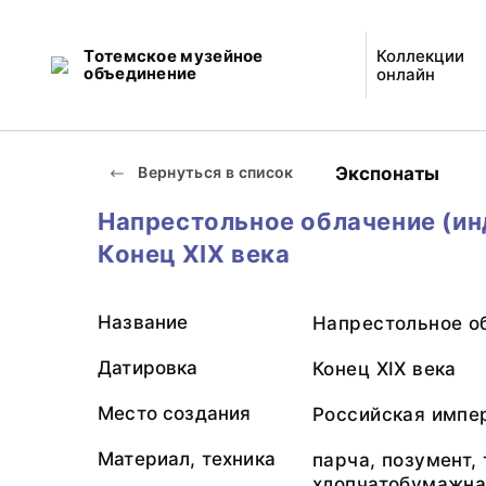
Тотемское музейное
Коллекции
объединение
онлайн
Экспонаты
Вернуться в список
Напрестольное облачение (ин
Конец XIX века
Название
Напрестольное об
Датировка
Конец XIX века
Место создания
Российская импе
Материал, техника
парча, позумент,
хлопчатобумажная