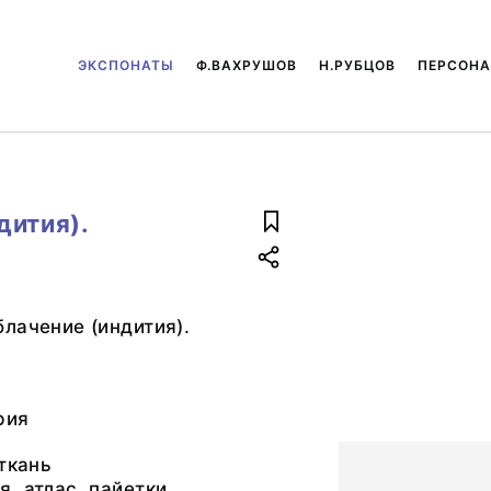
ЭКСПОНАТЫ
Ф.ВАХРУШОВ
Н.РУБЦОВ
ПЕРСОН
дития).
лачение (индития).
рия
 ткань
, атлас, пайетки,