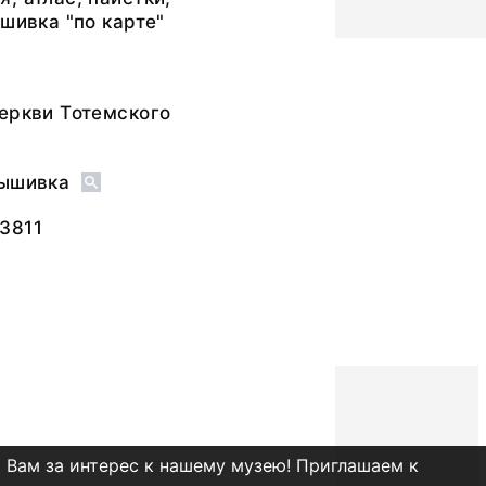
ышивка "по карте"
еркви Тотемского
Вышивка
3811
 Вам за интерес к нашему музею! Приглашаем к