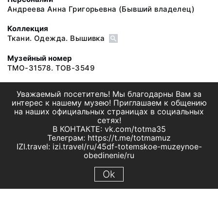
Андреева Анна Григорьевна
(Бывший владелец)
Коллекция
Ткани. Одежда. Вышивка
Музейный номер
ТМО-31578. ТОВ-3549
Уважаемый посетитель! Мы благодарны Вам за
интерес к нашему музею! Приглашаем к общению
на наших официальных страницах в социальных
сетях!
В КОНТАКТЕ: vk.com/totma35
Телеграм: https://t.me/totmamuz
IZI.travel: izi.travel/ru/45df-totemskoe-muzeynoe-
obedinenie/ru
Ok
© 2019 МБУК "Тотемское музейное объединение"
Все права защищены.
Условия использования материалов сайта