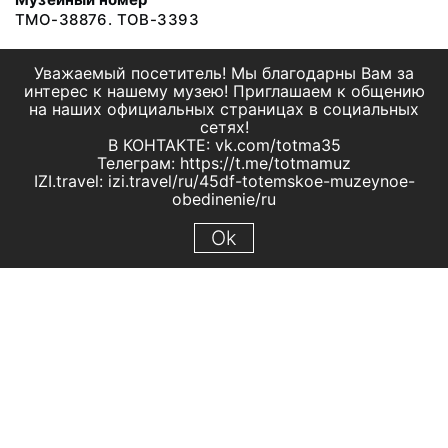
ТМО-38876. ТОВ-3393
Уважаемый посетитель! Мы благодарны Вам за
интерес к нашему музею! Приглашаем к общению
на наших официальных страницах в социальных
сетях!
В КОНТАКТЕ: vk.com/totma35
Телеграм: https://t.me/totmamuz
IZI.travel: izi.travel/ru/45df-totemskoe-muzeynoe-
obedinenie/ru
Ok
© 2019 МБУК "Тотемское музейное объединение"
Все права защищены.
Условия использования материалов сайта
Отправить сообщение
Сообщение об ошибке
Перейти на сайт музея