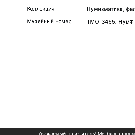
Коллекция
Нумизматика, фа
Музейный номер
ТМО-3465. НумФ
Уважаемый посетитель! Мы благодарны