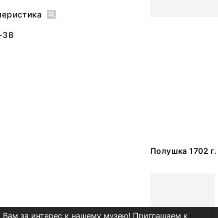
леристика
-38
Полушка 1702 г.
 Вам за интерес к нашему музею! Приглашаем к