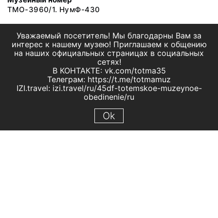
ТМО-3960/1. НумФ-430
Уважаемый посетитель! Мы благодарны Вам за
интерес к нашему музею! Приглашаем к общению
на наших официальных страницах в социальных
сетях!
В КОНТАКТЕ: vk.com/totma35
Телеграм: https://t.me/totmamuz
IZI.travel: izi.travel/ru/45df-totemskoe-muzeynoe-
obedinenie/ru
Ok
© 2019 МБУК "Тотемское музейное объединение"
Все права защищены.
Условия использования материалов сайта
Отправить сообщение
Сообщение об ошибке
Перейти на сайт музея