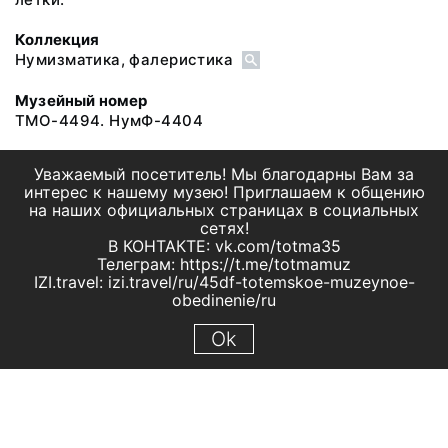
Коллекция
Нумизматика, фалеристика
Музейный номер
ТМО-4494. НумФ-4404
Уважаемый посетитель! Мы благодарны Вам за
интерес к нашему музею! Приглашаем к общению
на наших официальных страницах в социальных
сетях!
В КОНТАКТЕ: vk.com/totma35
Телеграм: https://t.me/totmamuz
IZI.travel: izi.travel/ru/45df-totemskoe-muzeynoe-
obedinenie/ru
Ok
© 2019 МБУК "Тотемское музейное объединение"
Все права защищены.
Условия использования материалов сайта