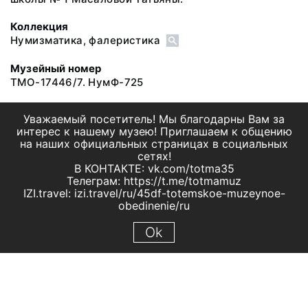
Коллекция
Нумизматика, фалеристика
Музейный номер
ТМО-17446/7. НумФ-725
Уважаемый посетитель! Мы благодарны Вам за
интерес к нашему музею! Приглашаем к общению
на наших официальных страницах в социальных
сетях!
В КОНТАКТЕ: vk.com/totma35
Телеграм: https://t.me/totmamuz
IZI.travel: izi.travel/ru/45df-totemskoe-muzeynoe-
obedinenie/ru
Ok
© 2019 МБУК "Тотемское музейное объединение"
Все права защищены.
Условия использования материалов сайта