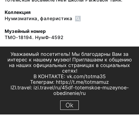
Коллекция
Нумизматика, фалеристика
Музейный номер
ТМО-18194. НумФ-4592
Уважаемый посетитель! Мы благодарны Вам за
интерес к нашему музею! Приглашаем к общению
на наших официальных страницах в социальных
сетях!
В КОНТАКТЕ: vk.com/totma35
Телеграм: https://t.me/totmamuz
IZI.travel: izi.travel/ru/45df-totemskoe-muzeynoe-
obedinenie/ru
Ok
© 2019 МБУК "Тотемское музейное объединение"
Все права защищены.
Условия использования материалов сайта