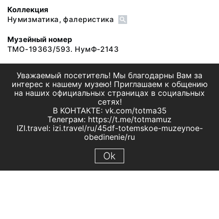
Коллекция
Нумизматика, фалеристика
Музейный номер
ТМО-19363/593. НумФ-2143
Уважаемый посетитель! Мы благодарны Вам за
интерес к нашему музею! Приглашаем к общению
на наших официальных страницах в социальных
сетях!
В КОНТАКТЕ: vk.com/totma35
Телеграм: https://t.me/totmamuz
IZI.travel: izi.travel/ru/45df-totemskoe-muzeynoe-
obedinenie/ru
Ok
© 2019 МБУК "Тотемское музейное объединение"
Все права защищены.
Условия использования материалов сайта
Отправить сообщение