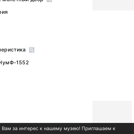
рия
леристика
 НумФ-1552
 Вам за интерес к нашему музею! Приглашаем к