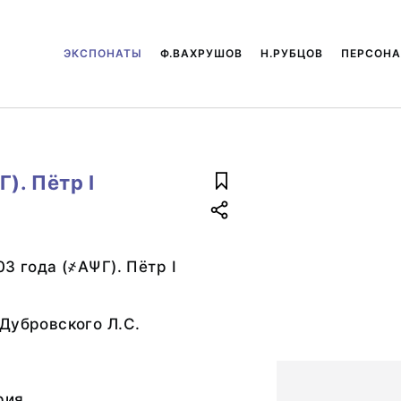
ЭКСПОНАТЫ
Ф.ВАХРУШОВ
Н.РУБЦОВ
ПЕРСОН
). Пётр I
3 года (҂АѰГ). Пётр I
Дубровского Л.С.
рия