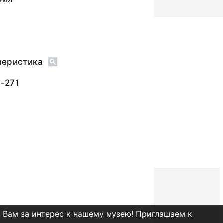
леристика
-271
 Вам за интерес к нашему музею! Приглашаем к