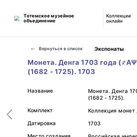
Тотемское музейное
Коллекции
объединение
онлайн
Экспонаты
Вернуться в список
Монета. Денга 1703 года (҂АѰГ
(1682 - 1725). 1703
Название
Монета. Денга 170
(1682 - 1725).
Комплект
Коллекция монет 
Датировка
1703
Место создания
Российская импе