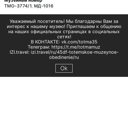
Музейный номер
ТМО-3774/1. МД-1016
Уважаемый посетитель! Мы благодарны Вам за
интерес к нашему музею! Приглашаем к общению
на наших официальных страницах в социальных
сетях!
В КОНТАКТЕ: vk.com/totma35
Телеграм: https://t.me/totmamuz
IZI.travel: izi.travel/ru/45df-totemskoe-muzeynoe-
obedinenie/ru
Ok
© 2019 МБУК "Тотемское музейное объединение"
Все права защищены.
Условия использования материалов сайта
Отправить сообщение
Сообщение об ошибке
Перейти на сайт музея