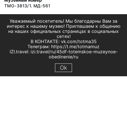
Музейный номер
ТМО-3813/1. МД-561
Уважаемый посетитель! Мы благодарны Вам за
интерес к нашему музею! Приглашаем к общению
на наших официальных страницах в социальных
сетях!
В КОНТАКТЕ: vk.com/totma35
Телеграм: https://t.me/totmamuz
IZI.travel: izi.travel/ru/45df-totemskoe-muzeynoe-
obedinenie/ru
Ok
© 2019 МБУК "Тотемское музейное объединение"
Все права защищены.
Условия использования материалов сайта
Отправить сообщение
Сообщение об ошибке
Перейти на сайт музея