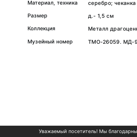
Материал, техника
серебро; чеканка
Размер
д.- 1,5 см
Коллекция
Металл драгоцен
Музейный номер
ТМО-26059. МД-
Уважаемый посетитель! Мы благодарны