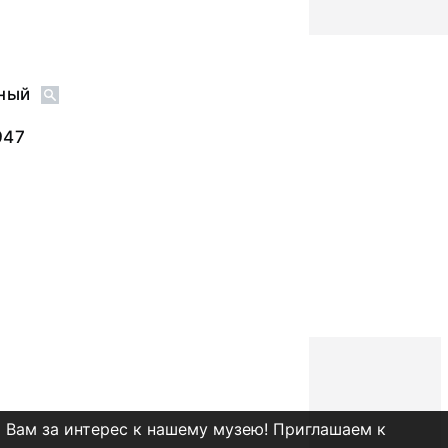
ный
947
 Вам за интерес к нашему музею! Приглашаем к