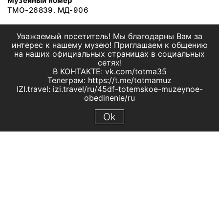
Музейный номер
ТМО-26839. МД-906
Уважаемый посетитель! Мы благодарны Вам за
интерес к нашему музею! Приглашаем к общению
на наших официальных страницах в социальных
сетях!
В КОНТАКТЕ: vk.com/totma35
Телеграм: https://t.me/totmamuz
IZI.travel: izi.travel/ru/45df-totemskoe-muzeynoe-
obedinenie/ru
Ok
© 2019 МБУК "Тотемское музейное объединение"
Все права защищены.
Условия использования материалов сайта
Отправить сообщение
Сообщение об ошибке
Перейти на сайт музея