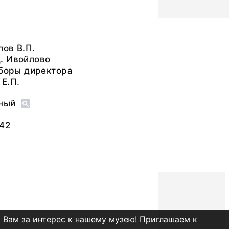
ов В.П.
. Ивойлово
сборы директора
Е.П.
ный
42
 Вам за интерес к нашему музею! Приглашаем к