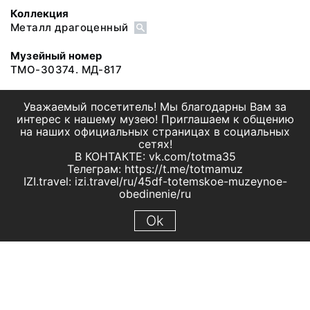
Коллекция
Металл драгоценный
Музейный номер
ТМО-30374. МД-817
Уважаемый посетитель! Мы благодарны Вам за
интерес к нашему музею! Приглашаем к общению
на наших официальных страницах в социальных
сетях!
В КОНТАКТЕ: vk.com/totma35
Телеграм: https://t.me/totmamuz
IZI.travel: izi.travel/ru/45df-totemskoe-muzeynoe-
obedinenie/ru
Ok
© 2019 МБУК "Тотемское музейное объединение"
Все права защищены.
Условия использования материалов сайта
Отправить сообщение