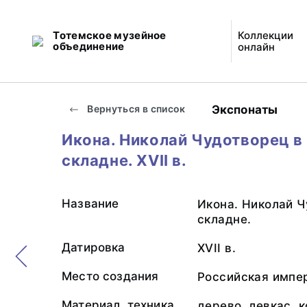
Тотемское музейное
Коллекции
объединение
онлайн
Экспонаты
Вернуться в список
Икона. Николай Чудотворец в 
складне. XVII в.
Название
Икона. Николай Ч
складне.
Датировка
XVII в.
Место создания
Российская импе
Материал, техника
дерево, левкас, 