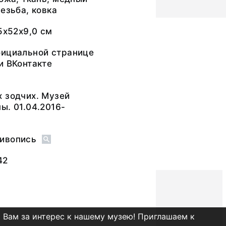
резьба, ковка
65х52х9,0 см
фициальной странице
и ВКонтакте
 зодчих. Музей
ы. 01.04.2016-
ивопись
42
 Вам за интерес к нашему музею! Приглашаем к