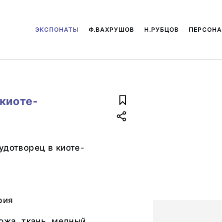
ЭКСПОНАТЫ
Ф.ВАХРУШОВ
Н.РУБЦОВ
ПЕРСОН
киоте-
удотворец в киоте-
рия
кожа, ткань, медный