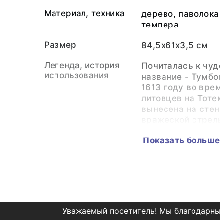
Материал, техника
дерево, паволока
темпера
Размер
84,5х61х3,5 см
Легенда, история
Почиталась к чуд
использования
название - Тумбо
1613 году во вре
литовцев на Тоте
вынесена на стен
вражеской стрелы
как указано в оп
Показать больше
церкви, «враги 
слепотою и переб
Выставки
Небесный покров
русского воинств
Белозерский ист
и художественный
Уважаемый посетитель! Мы благодарны
21.02.2025-12.04