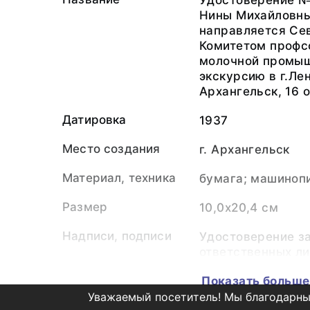
Удостоверение №
Нины Михайловны
направляется Се
Комитетом профс
молочной промыш
экскурсию в г.Ле
Архангельск, 16 
Датировка
1937
Место создания
г. Архангельск
Материал, техника
бумага; машинопи
Размер
10,0х20,4 см
Надписи, подписи
Удостоверение з
ответственных ли
облкомитета Сок
Показать больше
управделами Цен
Уважаемый посетитель! Мы благодарны
чернилами).