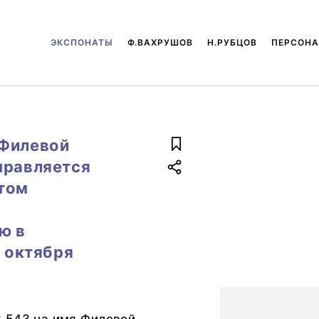
ЭКСПОНАТЫ
Ф.ВАХРУШОВ
Н.РУБЦОВ
ПЕРСОН
 Филевой
правляется
том
й
ю в
6 октября