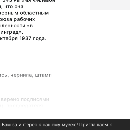
 543 на имя Филевой
, что она
верным областным
оюза рабочих
ленности «в
нинград».
октября 1937 года.
сь, чернила, штамп
аверено подписями
ц: председателя
ва РМП Дроздова и
тлина (фиолетовыми
 Вам за интерес к нашему музею! Приглашаем к