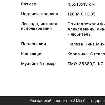
Размер
4,5х13х13 см
Надписи, подписи
128 М 6 16.85
Легенда, история
Принадлежали Фи
использования
Алексеевичу, уча
- любитель
Персоналии
Филева Нина Мих
Коллекция
Керамика. Стекл
Музейный номер
ТМО-35889/1. КС
Уважаемый посетитель! Мы благодарны