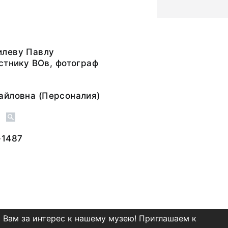
леву Павлу
стнику ВОв, фотограф
айловна
(Персоналия)
о
-1487
 Вам за интерес к нашему музею! Приглашаем к