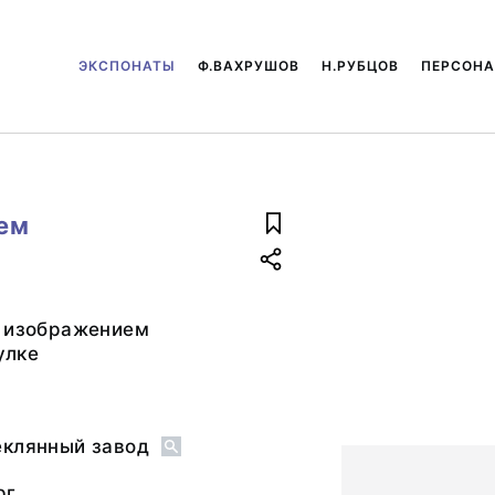
ЭКСПОНАТЫ
Ф.ВАХРУШОВ
Н.РУБЦОВ
ПЕРСОН
ем
с изображением
улке
еклянный завод
рг