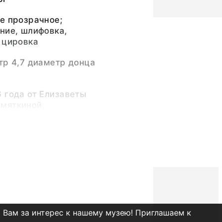
е прозрачное;
ние, шлифовка,
 цировка
тр 4,7 диаметр донца
 года от Елизаветы
мяткиной,
мского помещика
нца XVII - XVIII веков
арственного
льского музея-
димир. 2015 кат. 43-
мператорский
 Вам за интерес к нашему музею! Приглашаем к
XVIII - начало ХХ