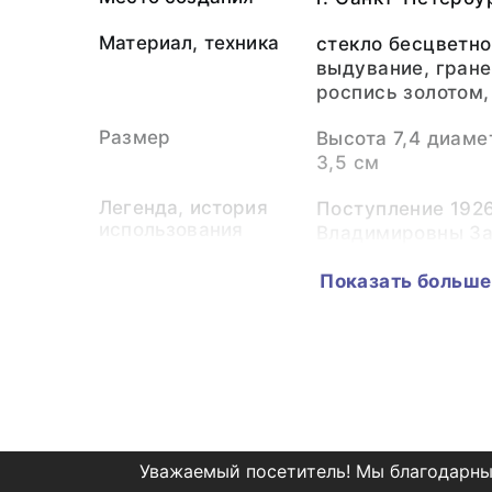
Материал, техника
стекло бесцветно
выдувание, гране
роспись золотом,
Размер
Высота 7,4 диаме
3,5 см
Легенда, история
Поступление 1926
использования
Владимировны За
племянницы тоте
Показать больше
Панова.
Публикации
Русское стекло ко
в собрании Госуд
Владимиро-Сузда
заповедника. Вла
47
Малинина Т.А. И
Уважаемый посетитель! Мы благодарны
стеклянный завод 