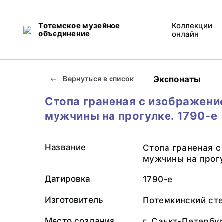
Тотемское музейное
Коллекции
объединение
онлайн
Экспонаты
Вернуться в список
Стопа граненая с изображени
мужчины на прогулке. 1790-е
Название
Стопа граненая 
мужчины на прог
Датировка
1790-е
Изготовитель
Потемкинский ст
Место создания
г. Санкт-Петербу