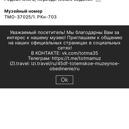
Музейный номер
ТМО-37025/1. РКн-703
Уважаемый посетитель! Мы благодарны Вам за
интерес к нашему музею! Приглашаем к общению
на наших официальных страницах в социальных
сетях!
В КОНТАКТЕ: vk.com/totma35
Телеграм: https://t.me/totmamuz
IZI.travel: izi.travel/ru/45df-totemskoe-muzeynoe-
obedinenie/ru
Ok
© 2019 МБУК "Тотемское музейное объединение"
Все права защищены.
Условия использования материалов сайта
Отправить сообщение
Сообщение об ошибке
Перейти на сайт музея