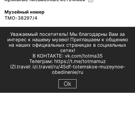
Музейный номер
ТМО-38297/4
Уважаемый посетитель! Мы благодарны Вам за
интерес к нашему музею! Приглашаем к общению
на наших официальных страницах в социальных
сетях!
В КОНТАКТЕ: vk.com/totma35
Телеграм: https://t.me/totmamuz
IZI.travel: izi.travel/ru/45df-totemskoe-muzeynoe-
obedinenie/ru
Ok
© 2019 МБУК "Тотемское музейное объединение"
Все права защищены.
Условия использования материалов сайта
Отправить сообщение
Сообщение об ошибке
Перейти на сайт музея