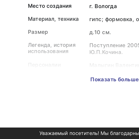
Место создания
г. Вологда
Материал, техника
гипс; формовка, 
Размер
д.10 см.
Легенда, история
Поступление 2005
использования
Ю.П.Кочина.
Персоналии
Малыгин Валенти
(Скульптор)
Рубцов Николай 
Показать больше
(Изображённые л
Коллекция
Скульптура
Музейный номер
ТМО-38529. С-3
Разделы каталога
Николай Рубцов в
"Н.Рубцов"
художников
Уважаемый посетитель! Мы благодарны