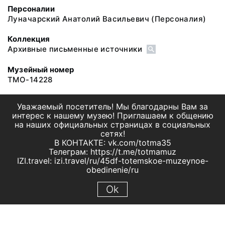
Персоналии
Луначарский Анатолий Васильевич
(Персоналия)
Коллекция
Архивные письменные источники
Музейный номер
ТМО-14228
Уважаемый посетитель! Мы благодарны Вам за
интерес к нашему музею! Приглашаем к общению
на наших официальных страницах в социальных
сетях!
В КОНТАКТЕ: vk.com/totma35
Телеграм: https://t.me/totmamuz
IZI.travel: izi.travel/ru/45df-totemskoe-muzeynoe-
obedinenie/ru
Ok
© 2019 МБУК "Тотемское музейное объединение"