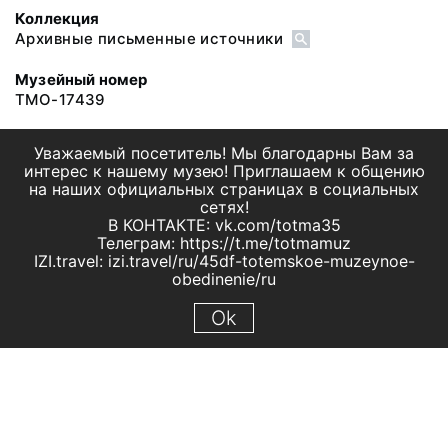
Коллекция
Архивные письменные источники
Музейный номер
ТМО-17439
Уважаемый посетитель! Мы благодарны Вам за
интерес к нашему музею! Приглашаем к общению
на наших официальных страницах в социальных
сетях!
В КОНТАКТЕ: vk.com/totma35
Телеграм: https://t.me/totmamuz
IZI.travel: izi.travel/ru/45df-totemskoe-muzeynoe-
obedinenie/ru
Ok
© 2019 МБУК "Тотемское музейное объединение"
Все права защищены.
Условия использования материалов сайта
Отправить сообщение