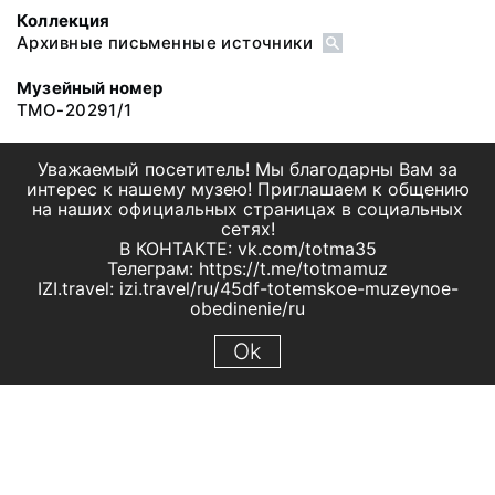
Коллекция
Архивные письменные источники
Музейный номер
ТМО-20291/1
Уважаемый посетитель! Мы благодарны Вам за
интерес к нашему музею! Приглашаем к общению
на наших официальных страницах в социальных
сетях!
В КОНТАКТЕ: vk.com/totma35
Телеграм: https://t.me/totmamuz
IZI.travel: izi.travel/ru/45df-totemskoe-muzeynoe-
obedinenie/ru
Ok
© 2019 МБУК "Тотемское музейное объединение"
Все права защищены.
Условия использования материалов сайта
Отправить сообщение