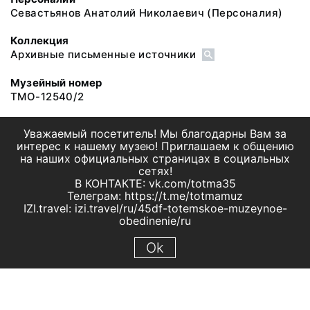
Севастьянов Анатолий Николаевич
(Персоналия)
Коллекция
Архивные письменные источники
Музейный номер
ТМО-12540/2
Уважаемый посетитель! Мы благодарны Вам за
интерес к нашему музею! Приглашаем к общению
на наших официальных страницах в социальных
сетях!
В КОНТАКТЕ: vk.com/totma35
Телеграм: https://t.me/totmamuz
IZI.travel: izi.travel/ru/45df-totemskoe-muzeynoe-
obedinenie/ru
Ok
© 2019 МБУК "Тотемское музейное объединение"
Все права защищены.
Условия использования материалов сайта