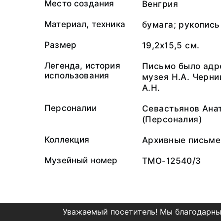
Место создания
Венгрия
Материал, техника
бумага; рукопись
Размер
19,2х15,5 см.
Легенда, история
Письмо было адр
использования
музея Н.А. Черни
А.Н.
Персоналии
Севастьянов Ана
(Персоналия)
Коллекция
Архивные письме
Музейный номер
ТМО-12540/3
Уважаемый посетитель! Мы благодарны