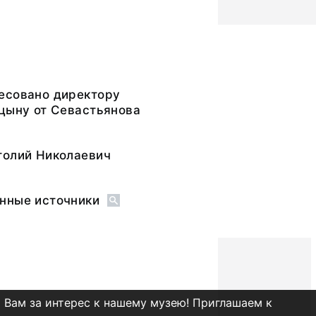
есовано директору
цыну от Севастьянова
толий Николаевич
нные источники
 Вам за интерес к нашему музею! Приглашаем к