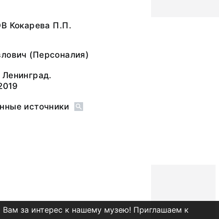
В Кокарева П.П.
влович
(Персоналия)
 Ленинград.
2019
нные источники
 Вам за интерес к нашему музею! Приглашаем к