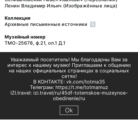
Ленин Владимир Ильич
(Изображённые лица)
Коллекция
Архивные письменные источники
Музейный номер
ТМО-25678, ф.21, оп.1 Д.1
Уважаемый посетитель! Мы благодарны Вам за
интерес к нашему музею! Приглашаем к общению
на наших официальных страницах в социальных
сетях!
В КОНТАКТЕ: vk.com/totma35
Телеграм: https://t.me/totmamuz
IZI.travel: izi.travel/ru/45df-totemskoe-muzeynoe-
obedinenie/ru
Ok
© 2019 МБУК "Тотемское музейное объединение"
Все права защищены.
Условия использования материалов сайта